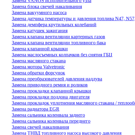
Замена VANOS исполнительного узла
Замена блока свечей накаливания
Замена вакуумного насоса
Замена датчика температуры и давления топлива N47, N57
Замена демпфера крутильных колебаний
Замена катушек зажигания
Замена клапана вентиляции картерных газов
Замена клапана вентиляции топливного бака
Замена клапанной крышки
Замена маслосъемных колпачков без снятия ГБЦ
Замена масляного стакана
Замена мотора Valvetronic
Замена обратки форсунок
Замена преобразователей давления наддува
Замена приводного ремня и роликов
Замена прокладки клапанной крышки
Замена прокладки поддона двигателя
Замена прокладок уплотнения масляного стакана / теплоо
Замена радиатора EGR
Замена сальника коленвала заднего
Замена сальника коленвала переднего
Замена свечей накаливания
Замена ТНВД топливного насоса высокого давления