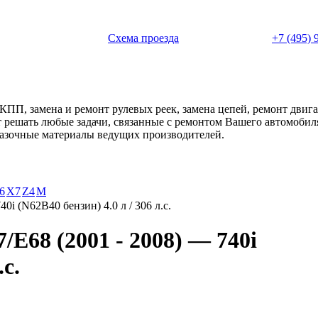
 с 11:00 до 20:00
Схема проезда
+7 (495) 
АКПП, замена и ремонт рулевых реек, замена цепей, ремонт дви
ет решать любые задачи, связанные с ремонтом Вашего автомоби
смазочные материалы ведущих производителей.
6
X7
Z4
М
40i (N62B40 бензин) 4.0 л / 306 л.с.
E68 (2001 - 2008) — 740i
.с.