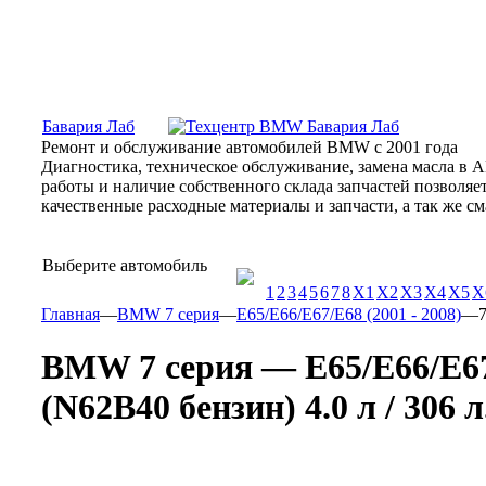
Москва, Алтуфьевское шоссе, 31Б, «Бавария Лаб»
ПН-СБ
Бавария Лаб
Ремонт и обслуживание автомобилей BMW с 2001 года
Диагностика, техническое обслуживание, замена масла в 
работы и наличие собственного склада запчастей позволя
качественные расходные материалы и запчасти, а так же 
Выберите автомобиль
1
2
3
4
5
6
7
8
X1
X2
X3
X4
X5
X
Главная
—
BMW 7 серия
—
E65/E66/E67/E68 (2001 - 2008)
—
7
BMW 7 серия — E65/E66/E67/
(N62B40 бензин) 4.0 л / 306 л