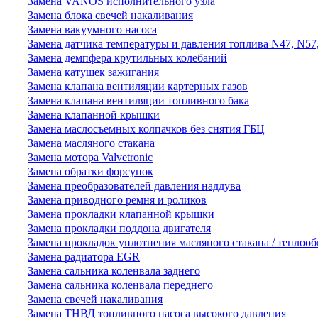
Замена VANOS исполнительного узла
Замена блока свечей накаливания
Замена вакуумного насоса
Замена датчика температуры и давления топлива N47, N57
Замена демпфера крутильных колебаний
Замена катушек зажигания
Замена клапана вентиляции картерных газов
Замена клапана вентиляции топливного бака
Замена клапанной крышки
Замена маслосъемных колпачков без снятия ГБЦ
Замена масляного стакана
Замена мотора Valvetronic
Замена обратки форсунок
Замена преобразователей давления наддува
Замена приводного ремня и роликов
Замена прокладки клапанной крышки
Замена прокладки поддона двигателя
Замена прокладок уплотнения масляного стакана / теплоо
Замена радиатора EGR
Замена сальника коленвала заднего
Замена сальника коленвала переднего
Замена свечей накаливания
Замена ТНВД топливного насоса высокого давления