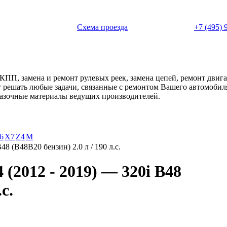
 с 11:00 до 20:00
Схема проезда
+7 (495) 
АКПП, замена и ремонт рулевых реек, замена цепей, ремонт дви
ет решать любые задачи, связанные с ремонтом Вашего автомоби
смазочные материалы ведущих производителей.
6
X7
Z4
М
B48 (B48B20 бензин) 2.0 л / 190 л.с.
(2012 - 2019) — 320i B48
с.