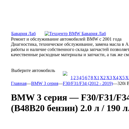
Москва, Алтуфьевское шоссе, 31Б, «Бавария Лаб»
ПН-СБ
Бавария Лаб
Ремонт и обслуживание автомобилей BMW с 2001 года
Диагностика, техническое обслуживание, замена масла в 
работы и наличие собственного склада запчастей позволя
качественные расходные материалы и запчасти, а так же 
Выберите автомобиль
1
2
3
4
5
6
7
8
X1
X2
X3
X4
X5
X
Главная
—
BMW 3 серия
—
F30/F31/F34 (2012 - 2019)
—
320i 
BMW 3 серия — F30/F31/F34 
(B48B20 бензин) 2.0 л / 190 л.